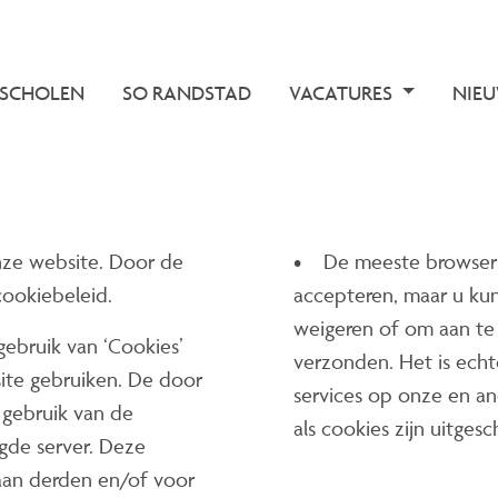
 SCHOLEN
SO RANDSTAD
VACATURES
NIE
nze website. Door de
• De meeste browsers 
cookiebeleid.
accepteren, maar u kun
weigeren of om aan te
ebruik van ‘Cookies’
verzonden. Het is echt
ite gebruiken. De door
services op onze en an
 gebruik van de
als cookies zijn uitges
gde server. Deze
aan derden en/of voor